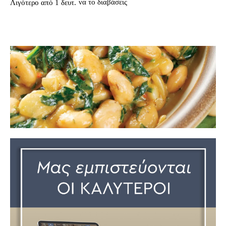
να το διαβάσεις
Λιγότερο από 1
δευτ.