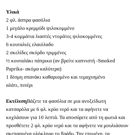
Υλικά
2 φλ. άσπρα φασόλια
1 μεγάλο κρεμμύδι ψιλοκομμένο
3-4 κομμάτια λιαστές ντομάτες ψιλοκομμένες
6 κουταλιές ελαιόλαδο
2 σκελίδες σκόρδο τριμμένες
½ κουταλάκι πάπρικα (αν βρείτε καπνιστή -Smoked
Paprika- ακόμα καλύτερα)
1 δέσμη σπανάκι καθαρισμένο και τεμαχισμένο
αλάτι, πιπέρι
Εκτέλεση
Βάζετε τα φασόλια σε μια ανοξείδωτη
κατσαρόλα με 6 φλ. κρύο νερό και τα αφήνετε να
κοχλάσουν για 10 λεπτά. Τα αποσύρετε από τη φωτιά και
προσθέτετε 2 φλ. κρύο νερό και τα αφήνετε να μουλιάσουν
σκεπασμένα ολόκληρο το βράδυ. Την επομένη, τα