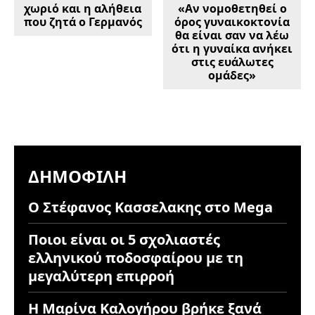
χωριό και η αλήθεια
«Αν νομοθετηθεί ο
που ζητά ο Γερμανός
όρος γυναικοκτονία
θα είναι σαν να λέω
ότι η γυναίκα ανήκει
στις ευάλωτες
ομάδες»
ΔΗΜΟΦΙΛΉ
Ο Στέφανος Κασσελακης στο Mega
Ποιοι είναι οι 5 σχολιαστές
ελληνικού ποδοσφαίρου με τη
μεγαλύτερη επιρροή
Η Μαρίνα Καλογήρου βρήκε ξανά