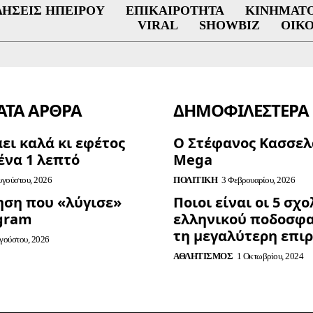
ΔΉΣΕΙΣ ΗΠΕΊΡΟΥ
ΕΠΙΚΑΙΡΌΤΗΤΑ
ΚΙΝΗΜΑΤ
VIRAL
SHOWBIZ
ΟΙΚ
ΤΑ ΑΡΘΡΑ
ΔΗΜΟΦΙΛΈΣΤΕΡΑ
άει καλά κι εφέτος
Ο Στέφανος Κασσελ
ένα 1 λεπτό
Mega
υγούστου, 2026
ΠΟΛΙΤΙΚΉ
3 Φεβρουαρίου, 2026
ηση που «λύγισε»
Ποιοι είναι οι 5 σχ
agram
ελληνικού ποδοσφα
τη μεγαλύτερη επι
γούστου, 2026
ΑΘΛΗΤΙΣΜΌΣ
1 Οκτωβρίου, 2024