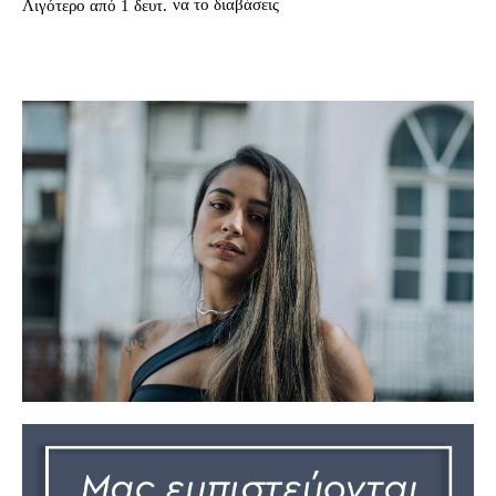
να το διαβάσεις
Λιγότερο από 1
δευτ.