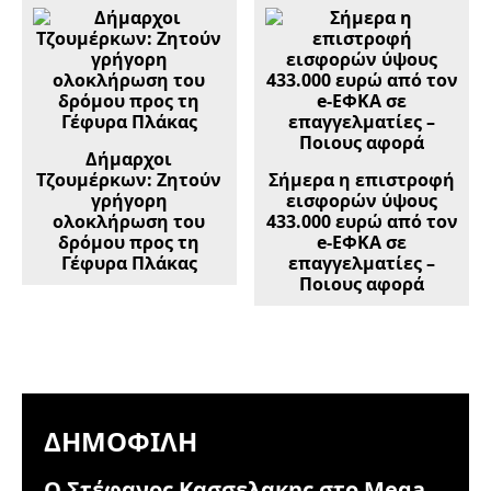
Δήμαρχοι
Τζουμέρκων: Ζητούν
Σήμερα η επιστροφή
γρήγορη
εισφορών ύψους
ολοκλήρωση του
433.000 ευρώ από τον
δρόμου προς τη
e-ΕΦΚΑ σε
Γέφυρα Πλάκας
επαγγελματίες –
Ποιους αφορά
ΔΗΜΟΦΙΛΉ
Ο Στέφανος Κασσελακης στο Mega