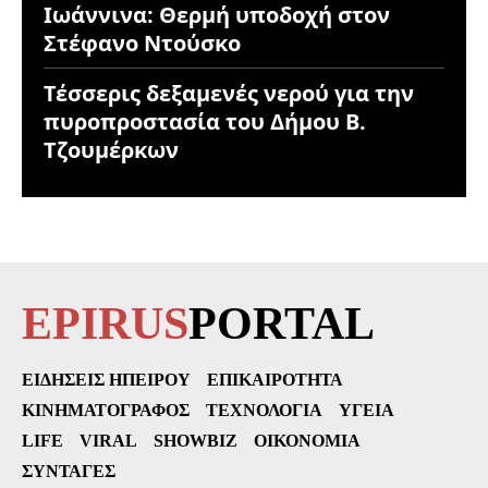
Ιωάννινα: Θερμή υποδοχή στον
Στέφανο Ντούσκο
Τέσσερις δεξαμενές νερού για την
πυροπροστασία του Δήμου Β.
Τζουμέρκων
EPIRUS
PORTAL
ΕΙΔΉΣΕΙΣ ΗΠΕΊΡΟΥ
ΕΠΙΚΑΙΡΌΤΗΤΑ
ΚΙΝΗΜΑΤΟΓΡΆΦΟΣ
ΤΕΧΝΟΛΟΓΊΑ
ΥΓΕΊΑ
LIFE
VIRAL
SHOWBIZ
ΟΙΚΟΝΟΜΊΑ
ΣΥΝΤΑΓΈΣ