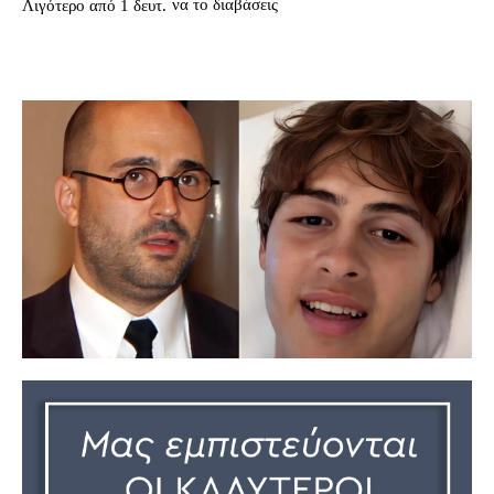
να το διαβάσεις
Λιγότερο από 1
δευτ.