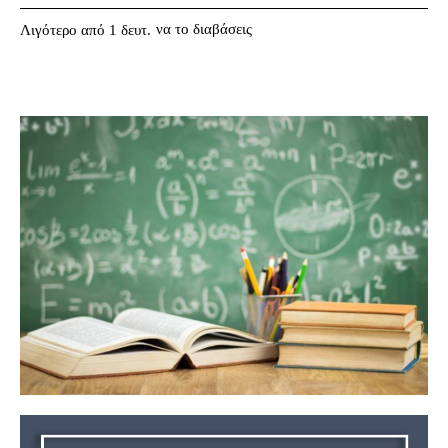
να το διαβάσεις
Λιγότερο από 1
δευτ.