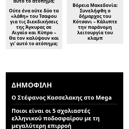
Βόρεια Μακεδονία:
Ούτε ένα ούτε δύο τα
Συνελήφθη ο
«λάθη» του Τσαφου
δήμαρχος του
για τις διεκδικήσεις
Κότσανι – Κάλυπτε
της Άγκυρας σε
την παράνομη
Αιγαίο και Κύπρο –
λειτουργία του
Θα τον καλύψουν και
κλαμπ
γι’ αυτό το ατόπημα;
ΔΗΜΟΦΙΛΉ
Ο Στέφανος Κασσελακης στο Mega
Ποιοι είναι οι 5 σχολιαστές
ελληνικού ποδοσφαίρου με τη
μεγαλύτερη επιρροή