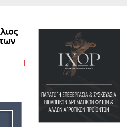
κλιος
 των