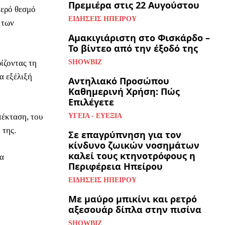
Πρεμιέρα στις 22 Αυγούστου
ιερό θεσμό
ΕΙΔΉΣΕΙΣ ΗΠΕΊΡΟΥ
 των
Αμακιγιάριστη στο Φισκάρδο –
Το βίντεο από την έξοδό της
ίζοντας τη
SHOWBIZ
α εξέλιξή
Αντηλιακό Προσώπου
Καθημερινή Χρήση: Πώς
Επιλέγετε
πέκταση, του
ΥΓΕΊΑ - ΕΥΕΞΊΑ
 της.
Σε επαγρύπνηση για τον
κίνδυνο ζωικών νοσημάτων
καλεί τους κτηνοτρόφους η
να
Περιφέρεια Ηπείρου
ΕΙΔΉΣΕΙΣ ΗΠΕΊΡΟΥ
Με μαύρο μπικίνι και ρετρό
αξεσουάρ δίπλα στην πισίνα
SHOWBIZ