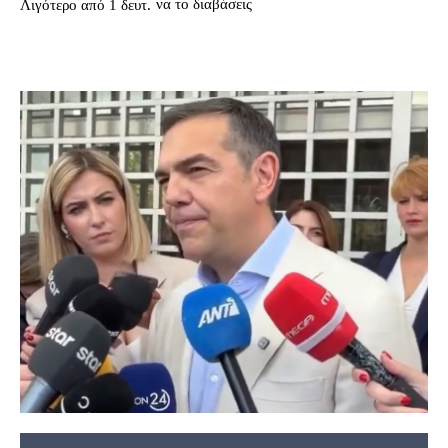
να το διαβάσεις
Λιγότερο από 1
δευτ.