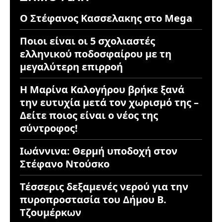
Ο Στέφανος Κασσελακης στο Mega
Ποιοι είναι οι 5 σχολιαστές
ελληνικού ποδοσφαίρου με τη
μεγαλύτερη επιρροή
Η Μαρίνα Καλογήρου βρήκε ξανά
την ευτυχία μετά τον χωρισμό της –
Δείτε ποιος είναι ο νέος της
σύντροφος!
Ιωάννινα: Θερμή υποδοχή στον
Στέφανο Ντούσκο
Τέσσερις δεξαμενές νερού για την
πυροπροστασία του Δήμου Β.
Τζουμέρκων