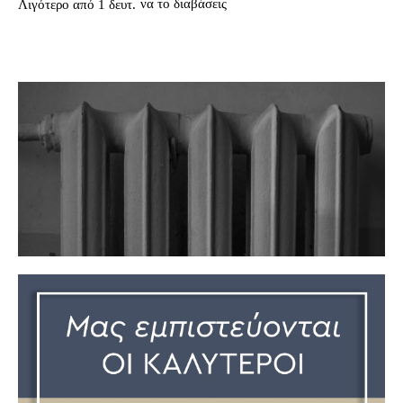
να το διαβάσεις
Λιγότερο από 1
δευτ.