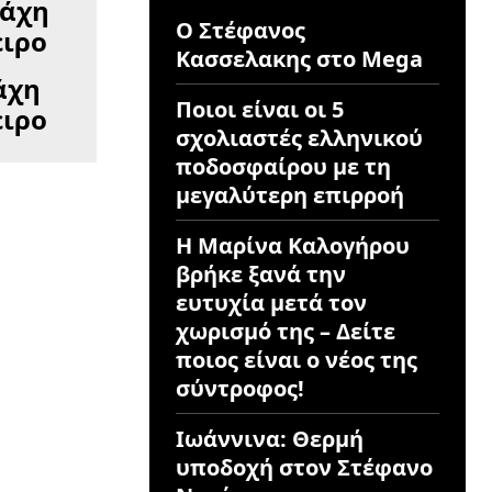
Ο Στέφανος
Κασσελακης στο Mega
άχη
Ποιοι είναι οι 5
ειρο
σχολιαστές ελληνικού
ποδοσφαίρου με τη
μεγαλύτερη επιρροή
Η Μαρίνα Καλογήρου
βρήκε ξανά την
ευτυχία μετά τον
χωρισμό της – Δείτε
ποιος είναι ο νέος της
σύντροφος!
Ιωάννινα: Θερμή
υποδοχή στον Στέφανο