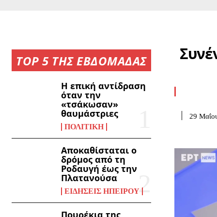
Συνέ
TOP 5 ΤΗΣ ΕΒΔΟΜΑΔΑΣ
Η επική αντίδραση
όταν την
«τσάκωσαν»
θαυμάστριες
29 Μαΐο
ΠΟΛΙΤΙΚΉ
Αποκαθίσταται ο
δρόμος από τη
Ροδαυγή έως την
Πλατανούσα
ΕΙΔΉΣΕΙΣ ΗΠΕΊΡΟΥ
Πουρέκια της