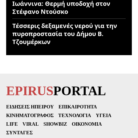
Ιωάννινα: Θερμή υποδοχή στον
Στέφανο Ντούσκο
Τέσσερις δεξαμενές νερού για την
πυροπροστασία του Δήμου Β.
Τζουμέρκων
EPIRUS
PORTAL
ΕΙΔΉΣΕΙΣ ΗΠΕΊΡΟΥ
ΕΠΙΚΑΙΡΌΤΗΤΑ
ΚΙΝΗΜΑΤΟΓΡΆΦΟΣ
ΤΕΧΝΟΛΟΓΊΑ
ΥΓΕΊΑ
LIFE
VIRAL
SHOWBIZ
ΟΙΚΟΝΟΜΊΑ
ΣΥΝΤΑΓΈΣ