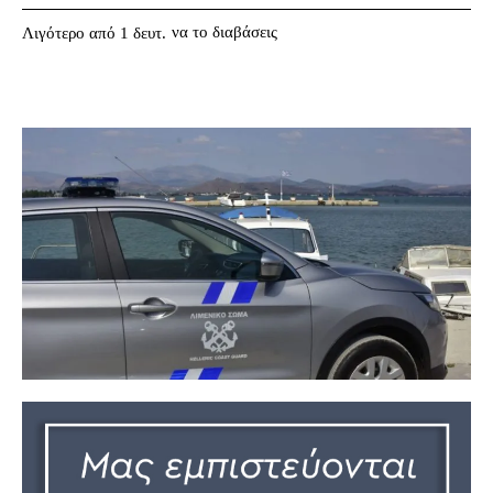
να το διαβάσεις
Λιγότερο από 1
δευτ.