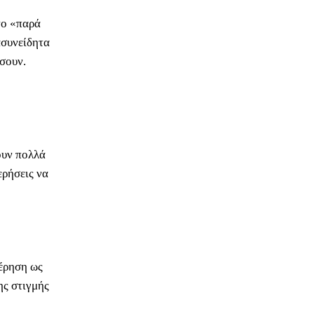
το «παρά
ασυνείδητα
σουν.
ουν πολλά
ερήσεις να
τέρηση ως
ης στιγμής