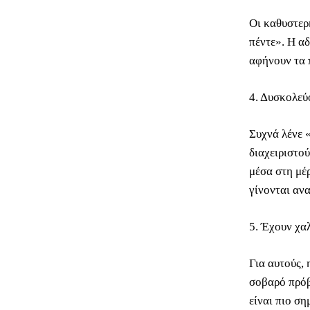
Οι καθυστερ
πέντε». Η αδ
αφήνουν τα 
4. Δυσκολεύ
Συχνά λένε 
διαχειριστο
μέσα στη μέ
γίνονται αν
5. Έχουν χα
Για αυτούς, 
σοβαρό πρόβ
είναι πιο ση