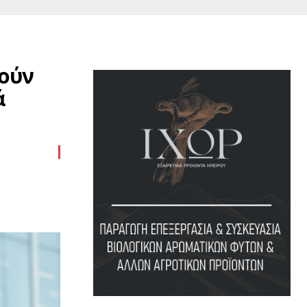
ούν
ά