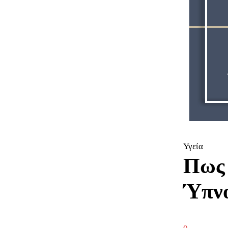
Υγεία
Πως 
Ύπνο