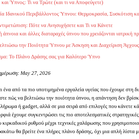
και Ύπνος: Τι να Τρώτε (και τι να Αποφεύγετε)
ία Ιδανικού Περιβάλλοντος Ύπνου: Θερμοκρασία, Συσκότιση κα
ντιμετώπιση: Πότε να Ανησυχήσετε και Τι να Κάνετε
 άπνοια και άλλες διαταραχές ύπνου που χρειάζονται ιατρική π
ελτιώσω την Ποιότητα Ύπνου με Άσκηση και Διαχείριση Άγχους
μα: Το Πλάνο Δράσης σας για Καλύτερο Ύπνο
νημέρωση: May 27, 2026
ι ένα από τα πιο υποτιμημένα εργαλεία υγείας που έχουμε στη δ
στε πώς να βελτιώσω την ποιότητα ύπνου, η απάντηση δεν βρίσκ
λήρωμα ή gadget, αλλά σε μια σειρά από επιλογές που κάνετε κά
ρφιά έχουμε συγκεντρώσει τις πιο αποτελεσματικές στρατηγικές
υ κιρκαδικού ρυθμού μέχρι τεχνικές χαλάρωσης που χρησιμοποι
ακάτω θα βρείτε ένα πλήρες πλάνο δράσης, όχι μια απλή λίστα με