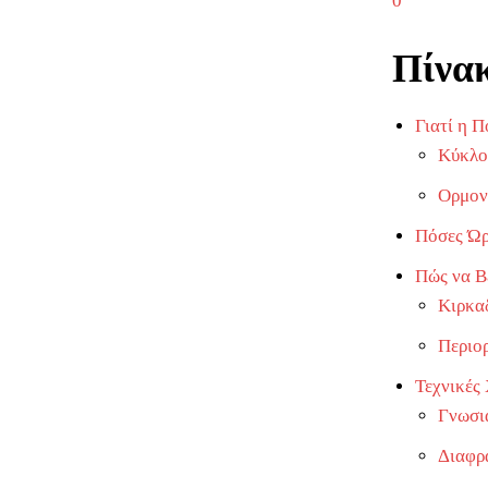
0
Πίνα
Γιατί η Π
Κύκλοι
Ορμον
Πόσες Ώρ
Πώς να Β
Κιρκαδ
Περιορ
Τεχνικές
Γνωσι
Διαφρα