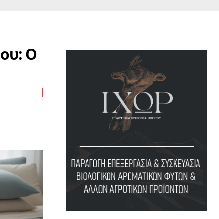
ου: Ο