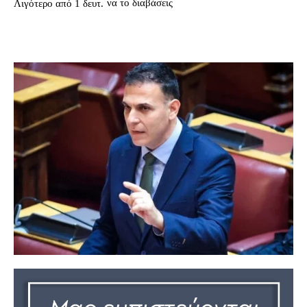
να το διαβάσεις
Λιγότερο από 1
δευτ.