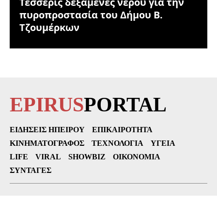
Τέσσερις δεξαμενές νερού για την
πυροπροστασία του Δήμου Β.
Τζουμέρκων
EPIRUS
PORTAL
ΕΙΔΉΣΕΙΣ ΗΠΕΊΡΟΥ
ΕΠΙΚΑΙΡΌΤΗΤΑ
ΚΙΝΗΜΑΤΟΓΡΆΦΟΣ
ΤΕΧΝΟΛΟΓΊΑ
ΥΓΕΊΑ
LIFE
VIRAL
SHOWBIZ
ΟΙΚΟΝΟΜΊΑ
ΣΥΝΤΑΓΈΣ