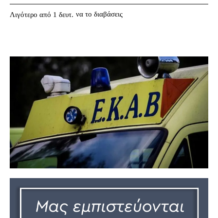
να το διαβάσεις
Λιγότερο από 1
δευτ.