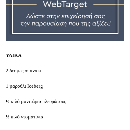
ΥΛΙΚΑ
2 δέσµες σπανάκι
1 µαρούλι Iceberg
½ κιλό µανιτάρια πλευρώτους
½ κιλό ντοµατίνια