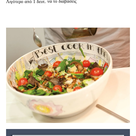
να το διαβάσεις
Λιγότερο από 1
δευτ.