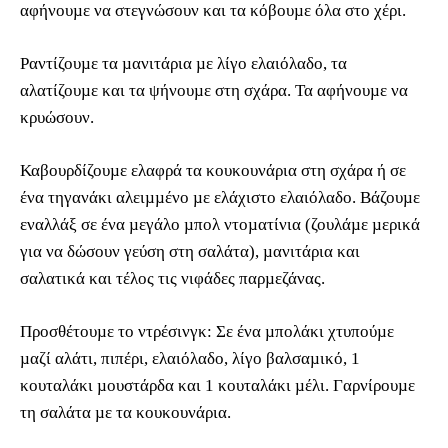
αφήνουµε να στεγνώσουν και τα κόβουµε όλα στο χέρι.
Ραντίζουµε τα µανιτάρια µε λίγο ελαιόλαδο, τα
αλατίζουµε και τα ψήνουµε στη σχάρα. Τα αφήνουµε να
κρυώσουν.
Καβουρδίζουµε ελαφρά τα κουκουνάρια στη σχάρα ή σε
ένα τηγανάκι αλειµµένο µε ελάχιστο ελαιόλαδο. Βάζουµε
εναλλάξ σε ένα µεγάλο µπολ ντοµατίνια (ζουλάµε µερικά
για να δώσουν γεύση στη σαλάτα), µανιτάρια και
σαλατικά και τέλος τις νιφάδες παρµεζάνας.
Προσθέτουµε το ντρέσινγκ: Σε ένα µπολάκι χτυπούµε
µαζί αλάτι, πιπέρι, ελαιόλαδο, λίγο βαλσαµικό, 1
κουταλάκι µουστάρδα και 1 κουταλάκι µέλι. Γαρνίρουµε
τη σαλάτα µε τα κουκουνάρια.