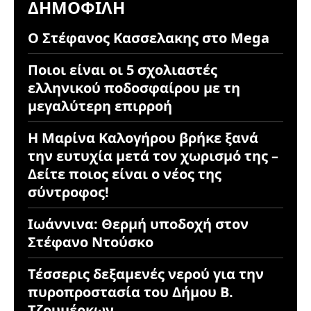
ΔΗΜΟΦΙΛΉ
Ο Στέφανος Κασσελακης στο Mega
Ποιοι είναι οι 5 σχολιαστές
ελληνικού ποδοσφαίρου με τη
μεγαλύτερη επιρροή
Η Μαρίνα Καλογήρου βρήκε ξανά
την ευτυχία μετά τον χωρισμό της –
Δείτε ποιος είναι ο νέος της
σύντροφος!
Ιωάννινα: Θερμή υποδοχή στον
Στέφανο Ντούσκο
Τέσσερις δεξαμενές νερού για την
πυροπροστασία του Δήμου Β.
Τζουμέρκων