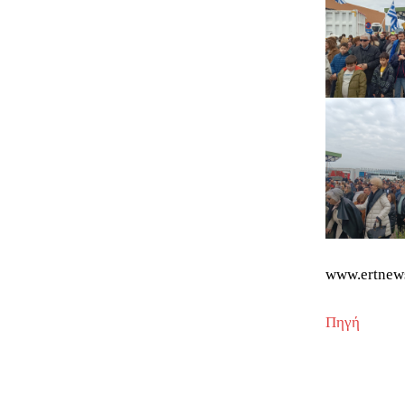
www.ertnew
Πηγή