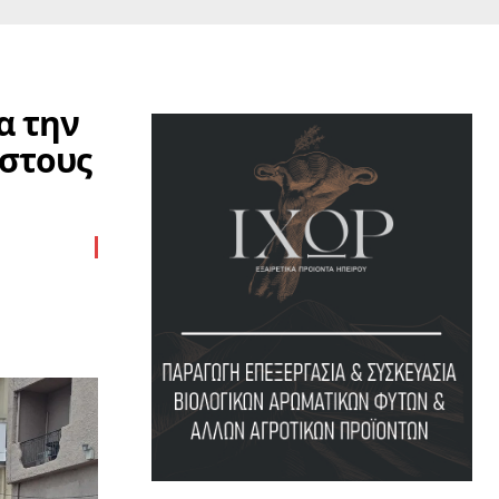
α την
 στους