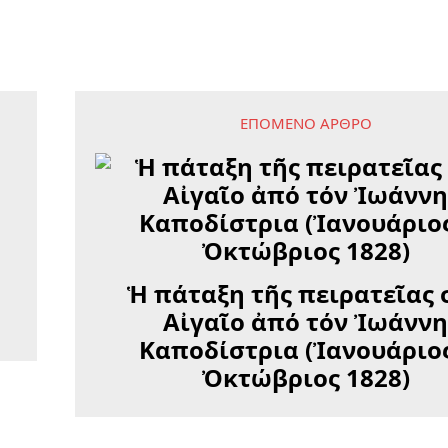
ΕΠΌΜΕΝΟ ΆΡΘΡΟ
Ἡ πάταξη τῆς πειρατεῖας 
Αἰγαῖο ἀπό τόν Ἰωάνν
Καποδίστρια (Ἰανουάριος
Ὀκτώβριος 1828)