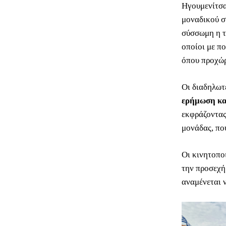
Ηγουμενίτσα
μοναδικού σ
σύσσωμη η τ
οποίοι με π
όπου προχώρ
Οι διαδηλω
ερήμωση και
εκφράζοντας
μονάδας, που
Οι κινητοπο
την προσεχή
αναμένεται ν