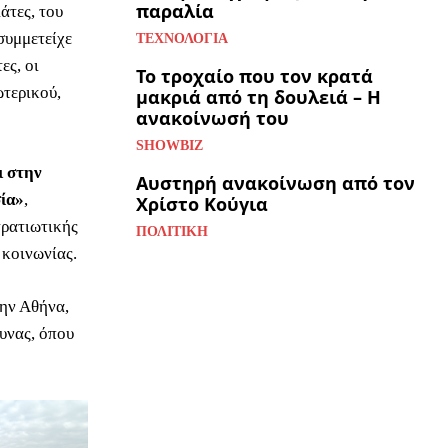
παραλία
άτες, του
συμμετείχε
ΤΕΧΝΟΛΟΓΊΑ
ες, οι
Το τροχαίο που τον κρατά
ωτερικού,
μακριά από τη δουλειά – Η
ανακοίνωσή του
SHOWBIZ
ι στην
Αυστηρή ανακοίνωση από τον
σία»
,
Χρίστο Κούγια
τρατιωτικής
ΠΟΛΙΤΙΚΉ
 κοινωνίας.
την Αθήνα,
υνας, όπου