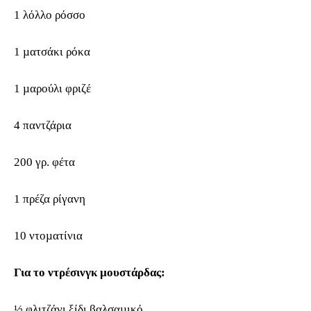
1 λόλλο ρόσσο
1 µατσάκι ρόκα
1 µαρούλι φριζέ
4 παντζάρια
200 γρ. φέτα
1 πρέζα ρίγανη
10 ντοµατίνια
Για το ντρέσινγκ µουστάρδας:
½ φλιτζάνι ξίδι βαλσαµικό