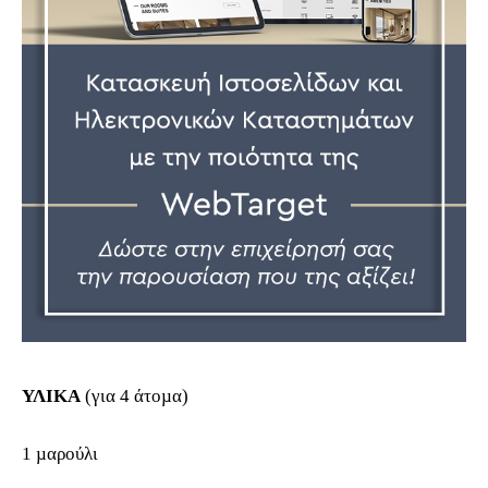
ΥΛΙΚΑ
(για 4 άτοµα)
1 µαρούλι