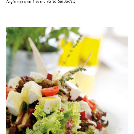
να το διαβάσεις
Λιγότερο από 1
δευτ.