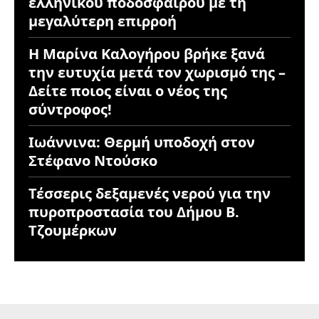
ελληνικού ποδοσφαίρου με τη
μεγαλύτερη επιρροή
Η Μαρίνα Καλογήρου βρήκε ξανά
την ευτυχία μετά τον χωρισμό της –
Δείτε ποιος είναι ο νέος της
σύντροφος!
Ιωάννινα: Θερμή υποδοχή στον
Στέφανο Ντούσκο
Τέσσερις δεξαμενές νερού για την
πυροπροστασία του Δήμου Β.
Τζουμέρκων