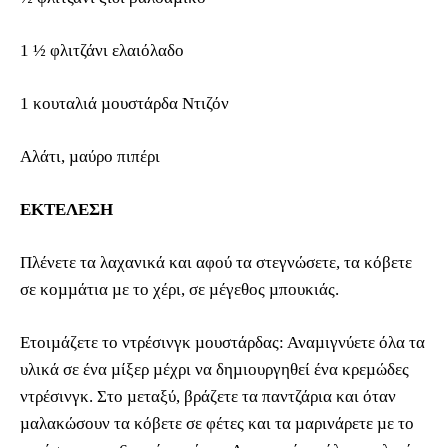
1 ½ φλιτζάνι ελαιόλαδο
1 κουταλιά µουστάρδα Ντιζόν
Αλάτι, µαύρο πιπέρι
ΕΚΤΕΛΕΣΗ
Πλένετε τα λαχανικά και αφού τα στεγνώσετε, τα κόβετε
σε κοµµάτια µε το χέρι, σε µέγεθος µπουκιάς.
Ετοιµάζετε το ντρέσινγκ µουστάρδας: Αναµιγνύετε όλα τα
υλικά σε ένα µίξερ µέχρι να δηµιουργηθεί ένα κρεµώδες
ντρέσινγκ. Στο µεταξύ, βράζετε τα παντζάρια και όταν
µαλακώσουν τα κόβετε σε φέτες και τα µαρινάρετε µε το